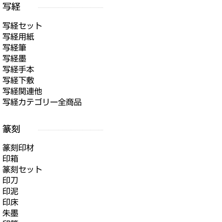
写経セット
写経用紙
写経筆
写経墨
写経手本
写経下敷
写経関連他
写経カテゴリー全商品
篆刻印材
印箱
篆刻セット
印刀
印泥
印床
朱墨