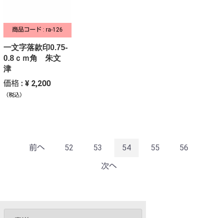
商品コード : ra-126
一文字落款印0.75-
0.8ｃｍ角 朱文
津
価格 : ¥ 2,200
（税込）
前へ
52
53
54
55
56
次へ