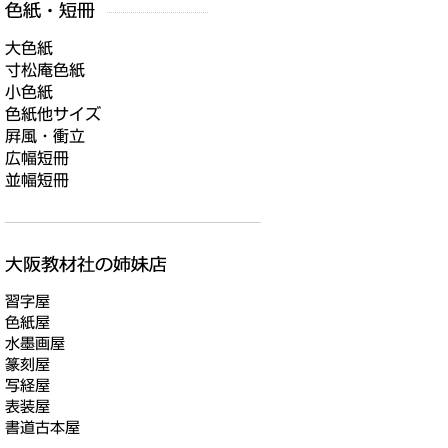
大色紙
寸松庵色紙
小色紙
色紙他サイズ
屛風・衝立
広幅短冊
並幅短冊
習字屋
色紙屋
水墨画屋
篆刻屋
写経屋
表装屋
書道古本屋