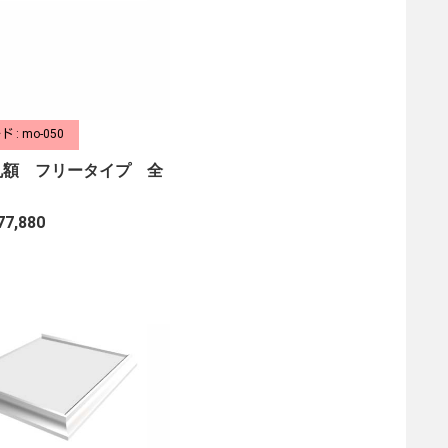
 : mo-050
丸額 フリータイプ 全
77,880