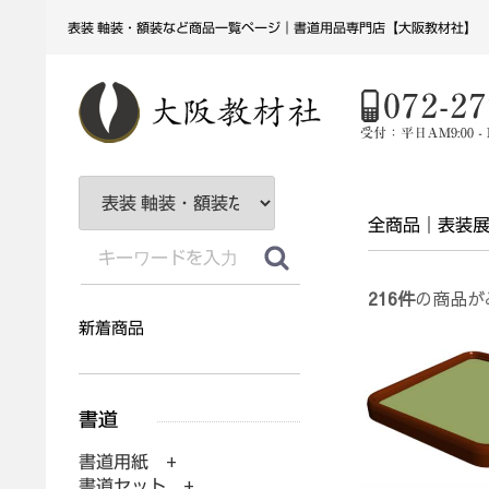
表装 軸装・額装など商品一覧ページ｜書道用品専門店【大阪教材社】
全商品
表装
216
件
の商品が
新着商品
書道用紙 +
書道セット +