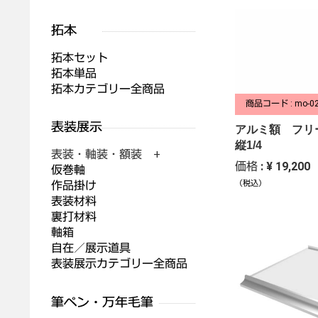
拓本セット
拓本単品
拓本カテゴリー全商品
商品コード : mo-0
アルミ額 フリ
縦1/4
表装・軸装・額装 +
価格 : ¥ 19,200
仮巻軸
作品掛け
（税込）
表装材料
裏打材料
軸箱
自在／展示道具
表装展示カテゴリー全商品