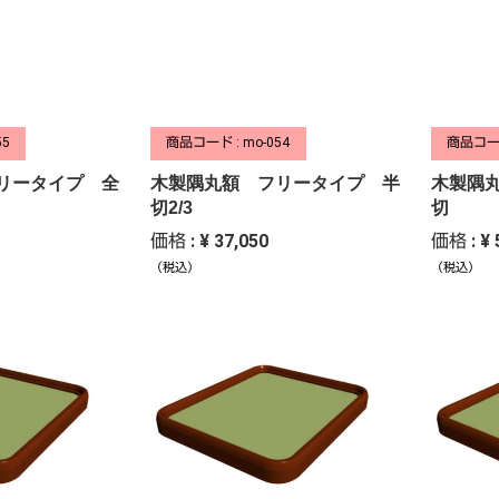
55
商品コード : mo-054
商品コード
リータイプ 全
木製隅丸額 フリータイプ 半
木製隅
切2/3
切
価格 : ¥ 37,050
価格 : ¥ 
（税込）
（税込）