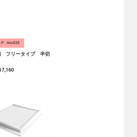
 : mo-025
額 フリータイプ 半切
17,160