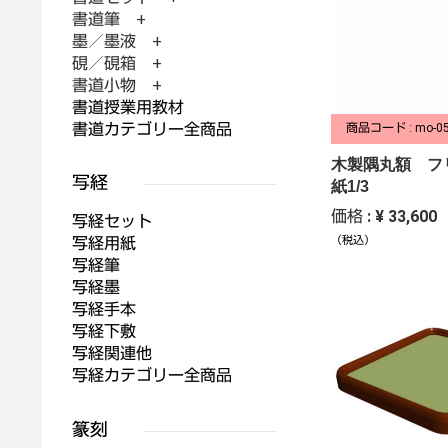
書道筆 +
墨／墨液 +
硯／硯箱 +
書道小物 +
書道授業用教材
書道カテゴリー全商品
商品コード : mo-0
木製隅丸額 フ
紙1/3
価格 : ¥ 33,600
写経セット
写経用紙
（税込）
写経筆
写経墨
写経手本
写経下敷
写経関連他
写経カテゴリー全商品