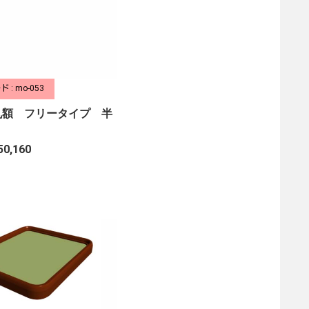
 : mo-053
丸額 フリータイプ 半
50,160