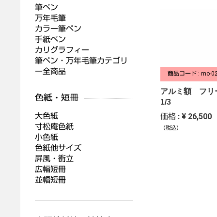
筆ペン
万年毛筆
カラー筆ペン
手紙ペン
カリグラフィー
筆ペン・万年毛筆カテゴリ
ー全商品
商品コード : mo-0
アルミ額 フリ
1/3
大色紙
価格 : ¥ 26,500
寸松庵色紙
（税込）
小色紙
色紙他サイズ
屛風・衝立
広幅短冊
並幅短冊