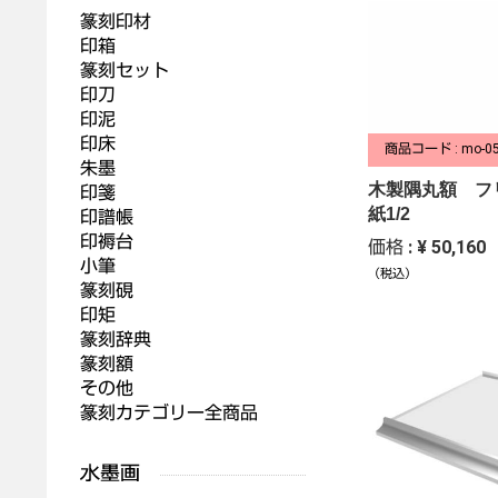
篆刻印材
印箱
篆刻セット
印刀
印泥
印床
商品コード : mo-0
朱墨
木製隅丸額 フ
印箋
紙1/2
印譜帳
印褥台
価格 : ¥ 50,160
小筆
（税込）
篆刻硯
印矩
篆刻辞典
篆刻額
その他
篆刻カテゴリー全商品