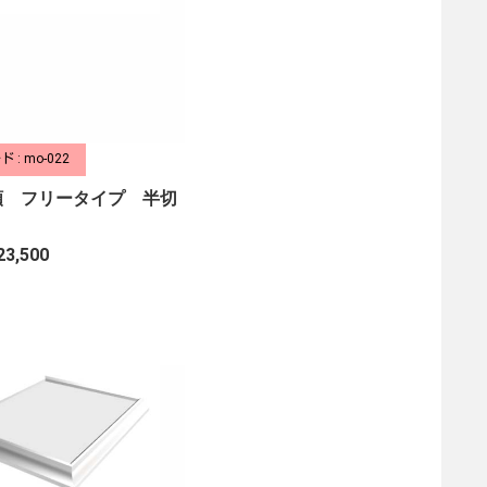
 : mo-022
額 フリータイプ 半切
23,500