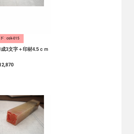
: osk-015
成3文字＋印材4.5ｃｍ
12,870