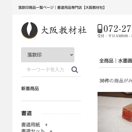
落款印商品一覧ページ｜書道用品専門店【大阪教材社】
全商品
水墨
36
件
の商品が
新着商品
書道用紙 +
書道セット +