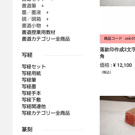
書道筆 +
墨／墨液 +
硯／硯箱 +
書道小物 +
書道授業用教材
書道カテゴリー全商品
商品コード : osk-0
落款印作成3文字
角
価格 : ¥ 12,100
写経セット
写経用紙
（税込）
写経筆
写経墨
写経手本
写経下敷
写経関連他
写経カテゴリー全商品