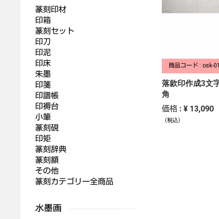
篆刻印材
印箱
篆刻セット
印刀
印泥
印床
商品コード : osk-0
朱墨
落款印作成3文字
印箋
角
印譜帳
印褥台
価格 : ¥ 13,090
小筆
（税込）
篆刻硯
印矩
篆刻辞典
篆刻額
その他
篆刻カテゴリー全商品