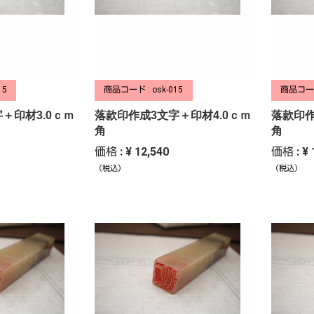
15
商品コード : osk-015
商品コード 
＋印材3.0ｃｍ
落款印作成3文字＋印材4.0ｃｍ
落款印作
角
角
価格 : ¥ 12,540
価格 : ¥ 
（税込）
（税込）