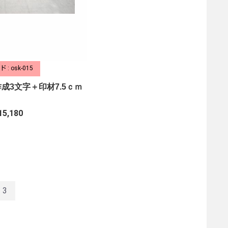
: osk-015
成3文字＋印材7.5ｃｍ
15,180
3