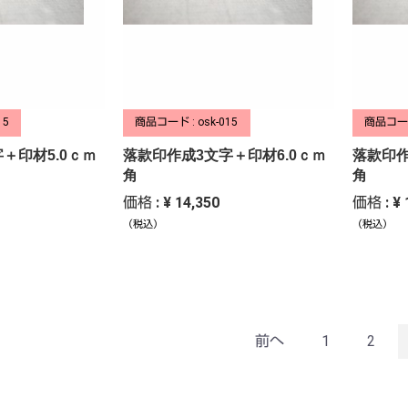
15
商品コード : osk-015
商品コード 
＋印材5.0ｃｍ
落款印作成3文字＋印材6.0ｃｍ
落款印作
角
角
価格 : ¥ 14,350
価格 : ¥ 
（税込）
（税込）
前へ
1
2