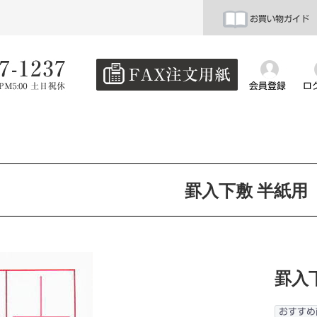
お買い物ガイド
会員登録
ロ
罫入下敷 半紙用
罫入
おすすめ