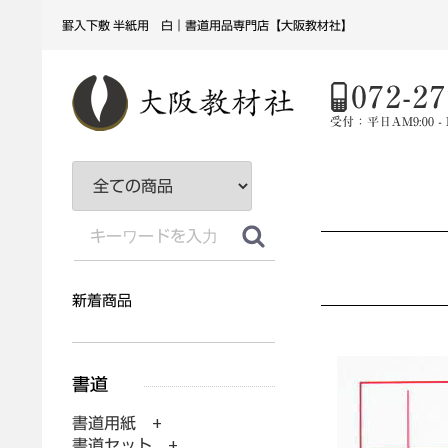
罫入下敷 半紙用 白｜書道用品専門店【大阪教材社】
新着商品
書道用紙 +
書道セット +