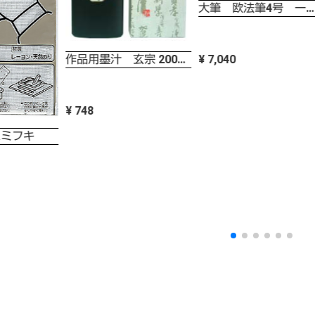
大筆 欧法筆4号 一休園 純イタチ毛
作品用墨汁 玄宗 200ml 墨運堂
¥ 7,040
¥ 748
スミフキ