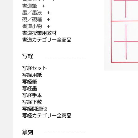
書道筆 +
墨／墨液 +
硯／硯箱 +
書道小物 +
書道授業用教材
書道カテゴリー全商品
写経セット
写経用紙
写経筆
写経墨
写経手本
写経下敷
写経関連他
写経カテゴリー全商品