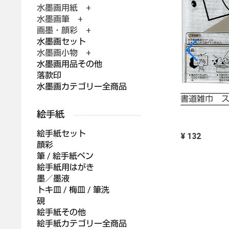
水墨画用紙 +
水墨画筆 +
画墨・顔彩 +
,640
¥ 1,760
水墨画セット
水墨画小物 +
水墨画用品その他
落款印
水墨画カテゴリー全商品
書道雑巾 
絵手紙セット
¥ 132
顔彩
筆 / 絵手紙ペン
絵手紙用はがき
墨／墨液
トキ皿 / 梅皿 / 筆洗
硯
絵手紙その他
絵手紙カテゴリー全商品