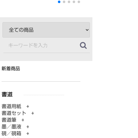
新着商品
書道用紙 +
書道セット +
書道筆 +
墨／墨液 +
硯／硯箱 +