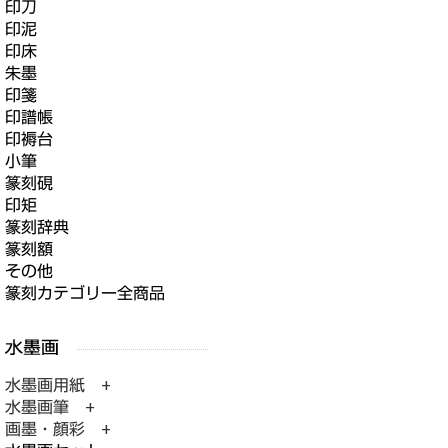
印刀
印泥
印床
朱墨
印箋
印譜帳
印褥台
小筆
篆刻硯
印矩
篆刻辞典
篆刻額
その他
篆刻カテゴリー全商品
水墨画用紙 +
水墨画筆 +
画墨・顔彩 +