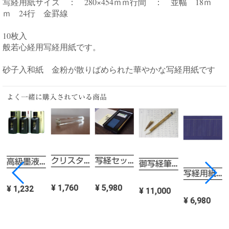
写経用紙サイズ ： 280×454ｍｍ行間 ： 並幅 18ｍ
ｍ 24行 金罫線
10枚入
般若心経用写経用紙です。
砂子入和紙 金粉が散りばめられた華やかな写経用紙です
よく一緒に購入されている商品
写経セット 静SEI
クリスタルガラス文鎮 八角
高級墨液 三歌仙 写経・芳名録用50ｍｌ
御写経筆 小
紙10枚
写経用紙 上質鳥の子紙 藍紺紙10枚
¥ 5,980
¥ 1,760
¥ 1,232
¥ 11,000
¥ 6,980