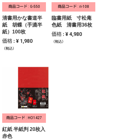
商品コード : G-550
商品コード : ri-108
清書用かな書道半
臨書用紙 寸松庵
紙 胡蝶（手漉半
色紙 清書用36枚
紙）100枚
価格 : ¥ 4,980
価格 : ¥ 1,980
（税込）
（税込）
商品コード : HO1427
紅紙 半紙判 20枚入
赤色