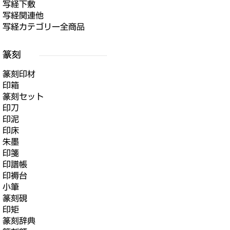
写経下敷
写経関連他
写経カテゴリー全商品
篆刻印材
印箱
篆刻セット
印刀
印泥
印床
朱墨
印箋
印譜帳
印褥台
小筆
篆刻硯
印矩
篆刻辞典