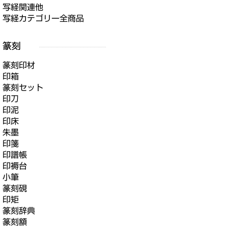
写経関連他
写経カテゴリー全商品
篆刻印材
印箱
篆刻セット
印刀
印泥
印床
朱墨
印箋
印譜帳
印褥台
小筆
篆刻硯
印矩
篆刻辞典
篆刻額