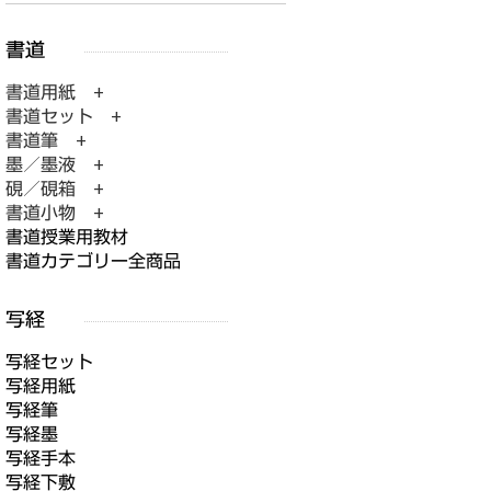
書道用紙 +
書道セット +
書道筆 +
墨／墨液 +
硯／硯箱 +
書道小物 +
書道授業用教材
書道カテゴリー全商品
写経セット
写経用紙
写経筆
写経墨
写経手本
写経下敷