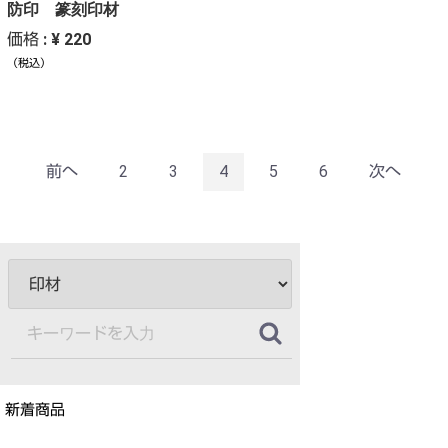
防印 篆刻印材
価格 : ¥ 220
（税込）
前へ
2
3
4
5
6
次へ
新着商品