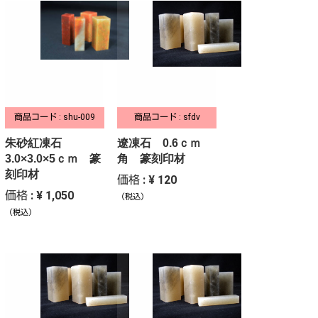
商品コード : shu-009
商品コード : sfdv
朱砂紅凍石
遼凍石 0.6ｃｍ
3.0×3.0×5ｃｍ 篆
角 篆刻印材
刻印材
価格 : ¥ 120
価格 : ¥ 1,050
（税込）
（税込）