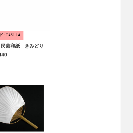
: TA51-14
 民芸和紙 きみどり
440