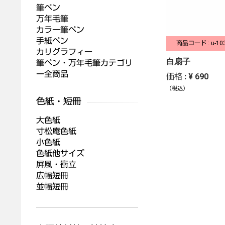
筆ペン
万年毛筆
カラー筆ペン
手紙ペン
商品コード : u-10
カリグラフィー
白扇子
筆ペン・万年毛筆カテゴリ
ー全商品
価格 : ¥ 690
（税込）
大色紙
寸松庵色紙
小色紙
色紙他サイズ
屛風・衝立
広幅短冊
並幅短冊