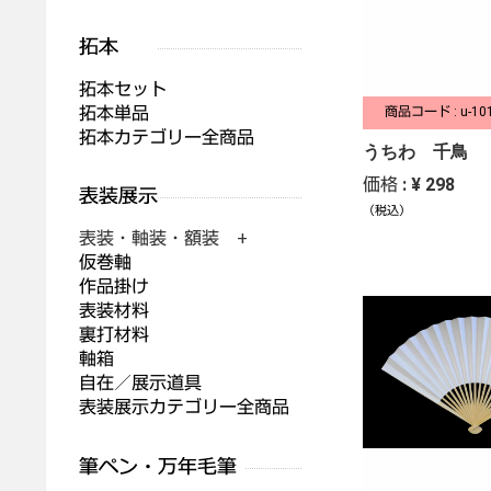
拓本セット
拓本単品
商品コード : u-10
拓本カテゴリー全商品
うちわ 千鳥
価格 : ¥ 298
（税込）
表装・軸装・額装 +
仮巻軸
作品掛け
表装材料
裏打材料
軸箱
自在／展示道具
表装展示カテゴリー全商品