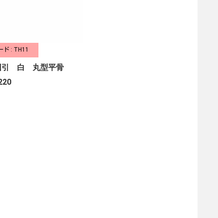
ド : TH11
図引 白 丸型平骨
220