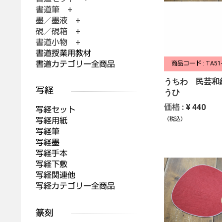
書道筆 +
墨／墨液 +
硯／硯箱 +
書道小物 +
書道授業用教材
書道カテゴリー全商品
商品コード : TA51
うちわ 民芸和
うひ
価格 : ¥ 440
写経セット
写経用紙
（税込）
写経筆
写経墨
写経手本
写経下敷
写経関連他
写経カテゴリー全商品