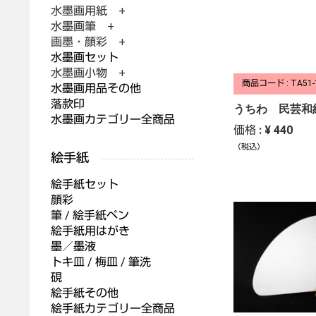
水墨画用紙 +
水墨画筆 +
画墨・顔彩 +
水墨画セット
水墨画小物 +
商品コード : TA51-
水墨画用品その他
落款印
うちわ 民芸和
水墨画カテゴリー全商品
価格 : ¥ 440
（税込）
絵手紙セット
顔彩
筆 / 絵手紙ペン
絵手紙用はがき
墨／墨液
トキ皿 / 梅皿 / 筆洗
硯
絵手紙その他
絵手紙カテゴリー全商品