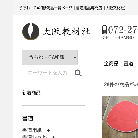
うちわ・OA和紙商品一覧ページ｜書道用品専門店【大阪教材社】
全商品
書道
28
件
の商品が
新着商品
書道用紙 +
書道セット +