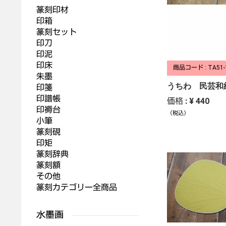
篆刻印材
印箱
篆刻セット
印刀
印泥
印床
商品コード : TA51-
朱墨
うちわ 民芸和
印箋
印譜帳
価格 : ¥ 440
印褥台
（税込）
小筆
篆刻硯
印矩
篆刻辞典
篆刻額
その他
篆刻カテゴリー全商品