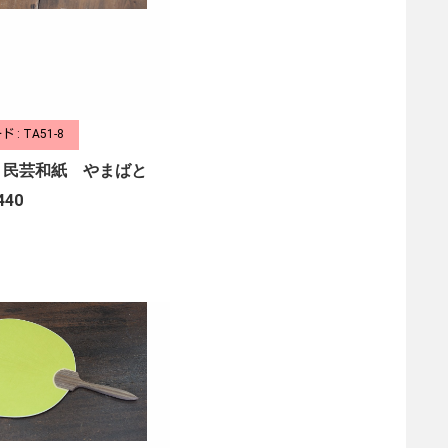
 : TA51-8
 民芸和紙 やまばと
440