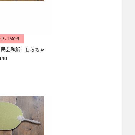
 : TA51-9
 民芸和紙 しらちゃ
440