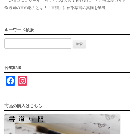
「JA書道コンクール」ってどんな大会？初心者にもわかる出品ガイド
孫過庭の書の魅力とは？『書譜』に宿る草書の真髄を解説
キーワード検索
検
索:
公式SNS
F
In
a
st
c
a
商品の購入はこちら
e
gr
b
a
o
m