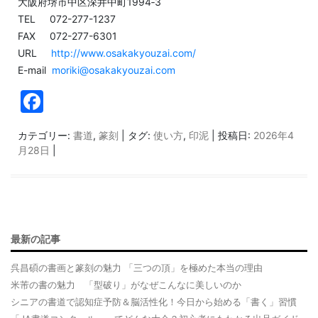
大阪府堺市中区深井中町1994‐3
TEL 072-277-1237
FAX 072-277-6301
URL
http://www.osakakyouzai.com/
E-mail
moriki@osakakyouzai.com
F
a
カテゴリー:
書道
,
篆刻
| タグ:
使い方
,
印泥
| 投稿日:
2026年4
c
月28日
|
e
b
o
o
最新の記事
k
呉昌碩の書画と篆刻の魅力 「三つの頂」を極めた本当の理由
米芾の書の魅力 「型破り」がなぜこんなに美しいのか
シニアの書道で認知症予防＆脳活性化！今日から始める「書く」習慣