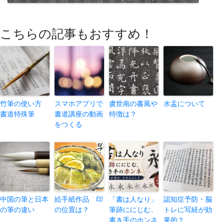
こちらの記事もおすすめ！
竹筆の使い方
スマホアプリで
虞世南の書風や
水盂について
書道特殊筆
書道講座の動画
特徴は？
をつくる
中国の筆と日本
絵手紙作品 印
「書は人なり」
認知症予防・脳
の筆の違い
の位置は？
筆跡ににじむ、
トレに写経が効
書き手のホンネ
果的？