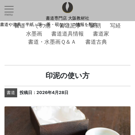
menu
書道専門店 大阪教材社
書道や道具（半紙・筆・墨・硯など）の情報を配信！
書道
その他
書道記事
篆刻
写経
水墨画
書道道具情報
書道家
書道・水墨画Ｑ＆Ａ
書道古典
印泥の使い方
書道
投稿日：2026年4月28日