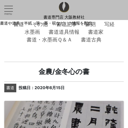
menu
書道専門店 大阪教材社
書道や道具（半紙・筆・墨・硯など）の情報を配信！
書道
その他
書道記事
篆刻
写経
水墨画
書道道具情報
書道家
書道・水墨画Ｑ＆Ａ
書道古典
金農/金冬心の書
書道
投稿日：2020年6月15日