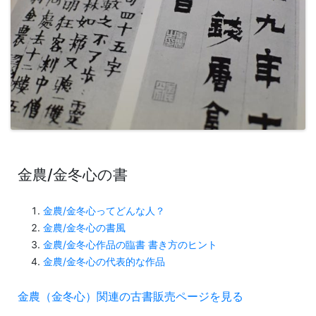
金農/金冬心の書
金農/金冬心ってどんな人？
金農/金冬心の書風
金農/金冬心作品の臨書 書き方のヒント
金農/金冬心の代表的な作品
金農（金冬心）関連の古書販売ページを見る