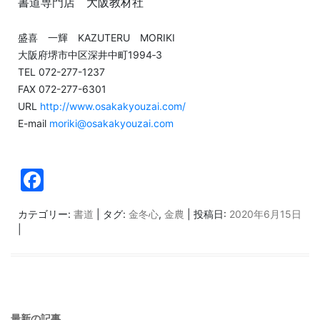
書道専門店 大阪教材社
盛喜 一輝 KAZUTERU MORIKI
大阪府堺市中区深井中町1994‐3
TEL 072-277-1237
FAX 072-277-6301
URL
http://www.osakakyouzai.com/
E-mail
moriki@osakakyouzai.com
F
a
カテゴリー:
書道
| タグ:
金冬心
,
金農
| 投稿日:
2020年6月15日
c
|
e
b
o
o
最新の記事