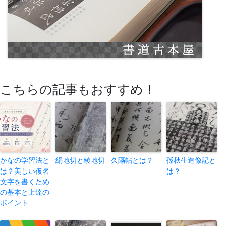
こちらの記事もおすすめ！
かなの学習法と
絹地切と綾地切
久隔帖とは？
孫秋生造像記と
は？美しい仮名
は？
文字を書くため
の基本と上達の
ポイント