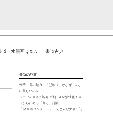
書道・水墨画Ｑ＆Ａ
書道古典
最新の記事
米芾の書の魅力 「型破り」がなぜこんな
に美しいのか
シニアの書道で認知症予防＆脳活性化！今
日から始める「書く」習慣
「JA書道コンクール」ってどんな大会？初