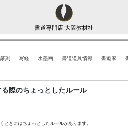
書道専門店 大阪教材社
篆刻
写経
水墨画
書道道具情報
書道家
する際のちょっとしたルール
くときにはちょっとしたルールがあります。