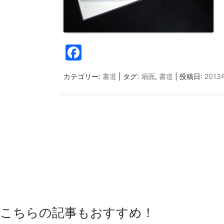
F
a
カテゴリー:
書道
| タグ:
扇面
,
書道
| 投稿日:
201
c
e
b
o
o
k
こちらの記事もおすすめ！