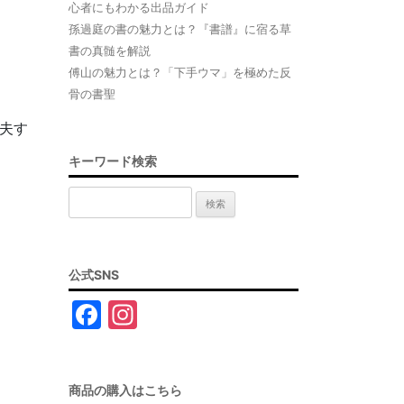
心者にもわかる出品ガイド
孫過庭の書の魅力とは？『書譜』に宿る草
書の真髄を解説
傅山の魅力とは？「下手ウマ」を極めた反
骨の書聖
夫す
キーワード検索
検
索:
公式SNS
F
In
a
st
c
a
商品の購入はこちら
e
gr