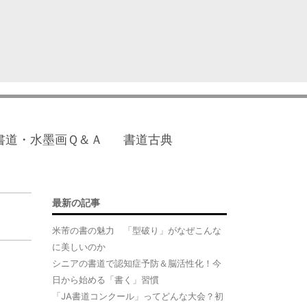
書道・水墨画Ｑ＆Ａ
書道古典
最新の記事
米芾の書の魅力 「型破り」がなぜこんな
に美しいのか
シニアの書道で認知症予防＆脳活性化！今
日から始める「書く」習慣
「JA書道コンクール」ってどんな大会？初