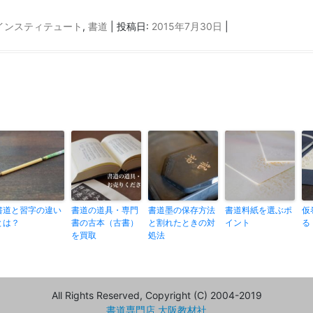
ルインスティテュート
,
書道
| 投稿日:
2015年7月30日
|
書道と習字の違い
書道の道具・専門
書道墨の保存方法
書道料紙を選ぶポ
仮
とは？
書の古本（古書）
と割れたときの対
イント
る
を買取
処法
All Rights Reserved, Copyright (C) 2004-2019
書道専門店 大阪教材社