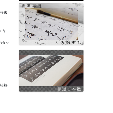
b
a
に検索
o
m
o
k
」
な
のタッ
箱根