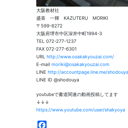
大阪教材社
盛喜 一輝 KAZUTERU MORIKI
〒599-8272
大阪府堺市中区深井中町1994-3
TEL 072-277-1237
FAX 072-277-6301
URL
http://www.osakakyouzai.com/
E-mail
moriki@osakakyouzai.com
LINE
http://accountpage.line.me/shodouy
LINE ID @shodouya
youtubeで書道関連の動画投稿してます
↓↓↓
https://www.youtube.com/user/shakyoya
F