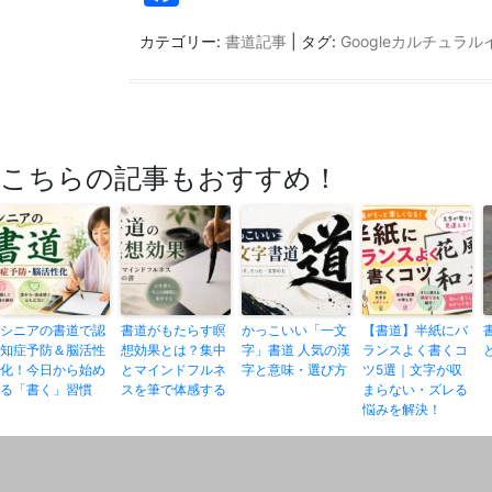
a
カテゴリー:
書道記事
| タグ:
Googleカルチュラ
c
e
b
o
こちらの記事もおすすめ！
o
k
シニアの書道で認
書道がもたらす瞑
かっこいい「一文
【書道】半紙にバ
知症予防＆脳活性
想効果とは？集中
字」書道 人気の漢
ランスよく書くコ
化！今日から始め
とマインドフルネ
字と意味・選び方
ツ5選｜文字が収
る「書く」習慣
スを筆で体感する
まらない・ズレる
悩みを解決！