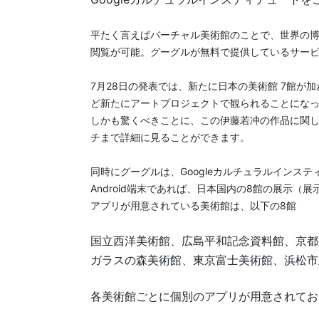
平たく言えばバーチャル美術館のことで、
世界の
閲覧が可能。グーグルが無料で提供しているサー
7月28日の発表では、
新たに日本の美術館 7館が
ど新たにアートプロジェクトで観られることにな
しかも驚くべきことに、この伊藤若冲の作品に関し
チまで詳細に見ることができます。
同時にグーグルは、
Googleカルチュラルインスティ
Android端末であれば、日本国内の8館の展示（展
アプリが用意されている美術館は、以下の8館
国立西洋美術館、
広島平和記念資料館、京都
ガラスの森美術館、東京富士美術館、浜松市
各美術館ごとに個別のアプリが用意されており、