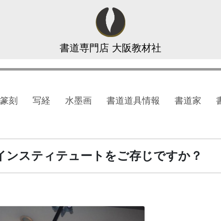
書道専門店 大阪教材社
篆刻
写経
水墨画
書道道具情報
書道家
ラルインスティテュートをご存じですか？