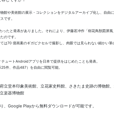
博物館や美術館の展示・
コレクションをデジタルアーカイブ化し、自由
ビスです。
加わったと発表がありました。それにより、伊藤若冲作「樹花鳥獣図屏風
ったのです。
ては70 億画素のギガピクセルで撮影し、
肉眼では見られない細かい筆
テュートAndroidアプ
リを日本で提供をはじめたことも発表。
示25件、作品487）を自由に閲覧可能。
府立堂本印象美術館、立花家史料館、
さきたま史跡の博物館、
立楽器博物館
Google Playから無料ダウンロードが可能です。