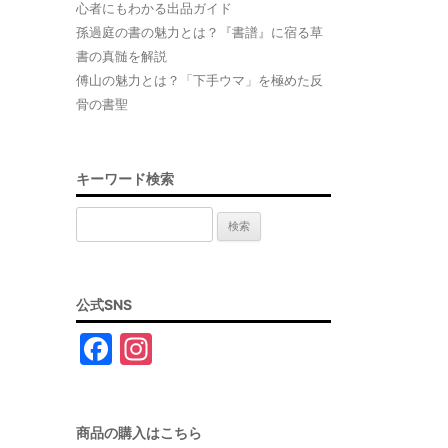
心者にもわかる出品ガイド
孫過庭の書の魅力とは？『書譜』に宿る草
書の真髄を解説
傅山の魅力とは？「下手ウマ」を極めた反
骨の書聖
キーワード検索
検
索:
公式SNS
F
In
a
st
c
a
商品の購入はこちら
e
gr