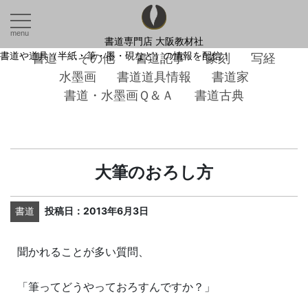
menu
書道専門店 大阪教材社
書道や道具（半紙・筆・墨・硯など）の情報を配信！
書道
その他
書道記事
篆刻
写経
水墨画
書道道具情報
書道家
書道・水墨画Ｑ＆Ａ
書道古典
大筆のおろし方
書道
投稿日：2013年6月3日
聞かれることが多い質問、
「筆ってどうやっておろすんですか？」