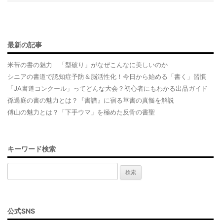
e
b
o
最新の記事
o
k
米芾の書の魅力 「型破り」がなぜこんなに美しいのか
シニアの書道で認知症予防＆脳活性化！今日から始める「書く」習慣
「JA書道コンクール」ってどんな大会？初心者にもわかる出品ガイド
孫過庭の書の魅力とは？『書譜』に宿る草書の真髄を解説
傅山の魅力とは？「下手ウマ」を極めた反骨の書聖
キーワード検索
検
索:
公式SNS