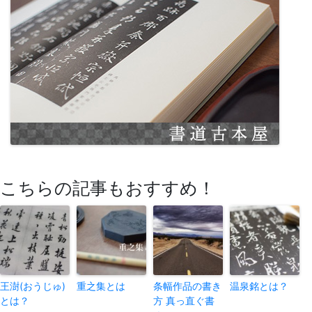
こちらの記事もおすすめ！
王澍(おうじゅ)
重之集とは
条幅作品の書き
温泉銘とは？
とは？
方 真っ直ぐ書