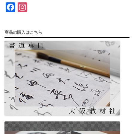
F
In
a
st
c
a
商品の購入はこちら
e
gr
b
a
o
m
o
k