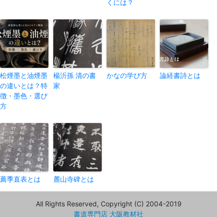
くには？
松煙墨と油煙墨
楊沂孫 清の書
かなの学び方
論経書詩とは
の違いとは？特
家
徴・墨色・選び
方
薦季直表とは
麓山寺碑とは
All Rights Reserved, Copyright (C) 2004-2019
書道専門店 大阪教材社