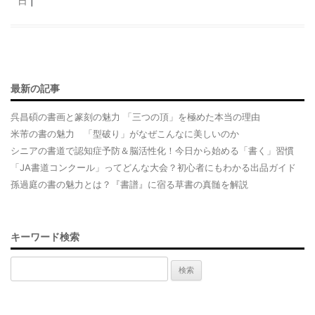
日
|
e
b
o
o
最新の記事
k
呉昌碩の書画と篆刻の魅力 「三つの頂」を極めた本当の理由
米芾の書の魅力 「型破り」がなぜこんなに美しいのか
シニアの書道で認知症予防＆脳活性化！今日から始める「書く」習慣
「JA書道コンクール」ってどんな大会？初心者にもわかる出品ガイド
孫過庭の書の魅力とは？『書譜』に宿る草書の真髄を解説
キーワード検索
検
索: