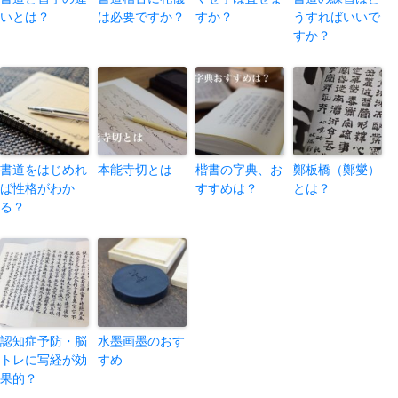
いとは？
は必要ですか？
すか？
うすればいいで
すか？
書道をはじめれ
本能寺切とは
楷書の字典、お
鄭板橋（鄭燮）
ば性格がわか
すすめは？
とは？
る？
認知症予防・脳
水墨画墨のおす
トレに写経が効
すめ
果的？