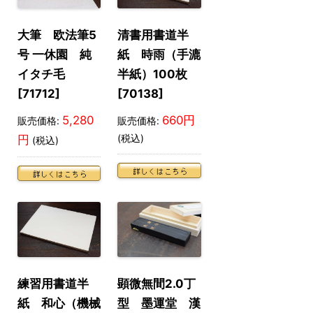
大筆 欧法筆5
清書用書道半
号 一休園 純
紙 時雨（手漉
イタチ毛
半紙）100枚
[71712]
[70138]
5,280
660円
販売価格:
販売価格:
(税込)
円
(税込)
練習用書道半
顕微無間2.0丁
紙 和心（機械
型 墨運堂 漢