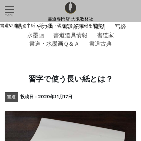
menu
書道専門店 大阪教材社
書道や道具（半紙・筆・墨・硯など）の情報を配信！
書道
その他
書道記事
篆刻
写経
水墨画
書道道具情報
書道家
書道・水墨画Ｑ＆Ａ
書道古典
習字で使う長い紙とは？
書道
投稿日：2020年11月17日