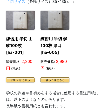
半切サイズ
（条幅サイズ）35×135ｃｍ
練習用 半切 山
練習用 半切 柳
吹100枚
100枚 厚口
[ha-001]
[ha-005]
2,200
2,980
販売価格:
販売価格:
円
円
(税込)
(税込)
学校の課題や書初めをする場合に使用する書道用紙に
は、以下のようなものがあります。
長半紙や書初用紙とも言われます。