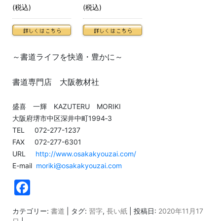
(税込)
(税込)
～書道ライフを快適・豊かに～
書道専門店 大阪教材社
盛喜 一輝 KAZUTERU MORIKI
大阪府堺市中区深井中町1994‐3
TEL 072-277-1237
FAX 072-277-6301
URL
http://www.osakakyouzai.com/
E-mail
moriki@osakakyouzai.com
F
a
カテゴリー:
書道
| タグ:
習字
,
長い紙
| 投稿日:
2020年11月17
c