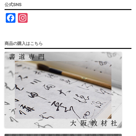
公式SNS
F
In
a
st
c
a
商品の購入はこちら
e
gr
b
a
o
m
o
k