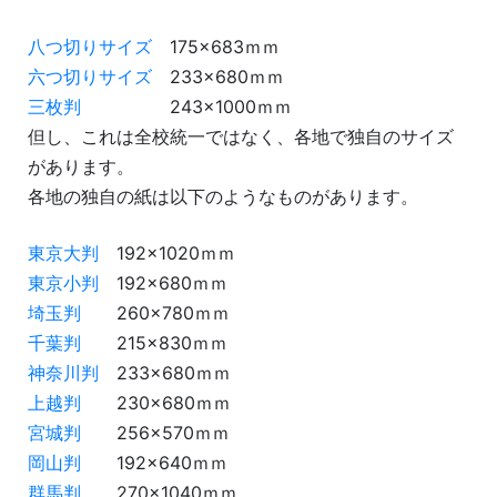
八つ切りサイズ
175×683ｍｍ
六つ切りサイズ
233×680ｍｍ
三枚判
243×1000ｍｍ
但し、これは全校統一ではなく、各地で独自のサイズ
があります。
各地の独自の紙は以下のようなものがあります。
東京大判
192×1020ｍｍ
東京小判
192×680ｍｍ
埼玉判
260×780ｍｍ
千葉判
215×830ｍｍ
神奈川判
233×680ｍｍ
上越判
230×680ｍｍ
宮城判
256×570ｍｍ
岡山判
192×640ｍｍ
群馬判
270×1040ｍｍ